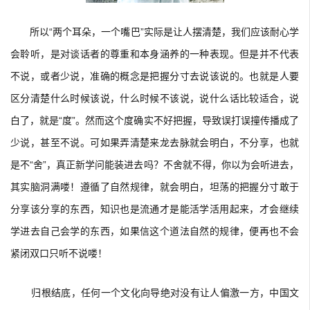
所以“两个耳朵，一个嘴巴”实际是让人摆清楚，我们应该耐心学
会聆听，是对谈话者的尊重和本身涵养的一种表现。但是并不代表
不说，或者少说，准确的概念是把握分寸去说该说的。也就是人要
区分清楚什么时候该说，什么时候不该说，说什么话比较适合，说
白了，就是“度”。然而这个度确实不好把握，导致误打误撞传播成了
少说，甚至不说。可如果弄清楚来龙去脉就会明白，不分享，也就
是不“舍”，真正新学问能装进去吗？不舍就不得，你以为会听进去，
其实脑洞满喽！遵循了自然规律，就会明白，坦荡的把握分寸敢于
分享该分享的东西，知识也是流通才是能活学活用起来，才会继续
学进去自己会学的东西，如果信这个道法自然的规律，便再也不会
紧闭双口只听不说喽！
归根结底，任何一个文化向导绝对没有让人偏激一方，中国文