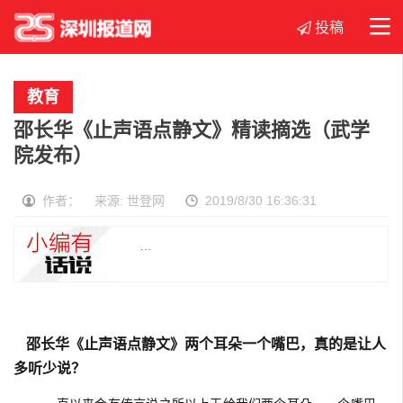
投稿
首页
社区
生活
文化
教育
教育
展会
科技
商业
邵长华《止声语点静文》精读摘选（武学
品牌
院发布）
作者： 来源: 世登网
2019/8/30 16:36:31
...
邵长华《止声语点静文》两个耳朵一个嘴巴，真的是让人
多听少说？