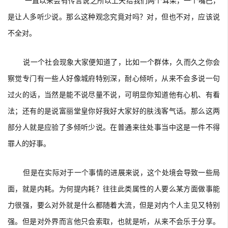
一直以来会有传言说之所以上天给我们两个耳朵，一个嘴巴，
是让人多听少说。那么这种观念究竟对吗？对，但也不对，应该说
不全对。
说一个社会现象大家便知道了，比如一个群体，久而久之你会
察觉专门有一些人好像城府特别深，耐心倾听，从来不会多说一句
过火的话，当然是能不说尽量不说，可明显你知道他有心机、有看
法；还有的是说富丽堂皇你好我好大家好的肤浅客气话。那么这两
部分人就是应验了多倾听少说。在普通来往处事当中这是一件不得
罪人的好事。
但是在实际对于一个事情的进展来说，这个处境会导致一些局
面，就是内耗。为何提内耗？往往此类属性的人要么某方面做事能
力很强，要么对外就是什么都随着大流，但是对内个人主见又特别
强。但是对外界而言他只会索取，也就是听，从来不会乐于分享。