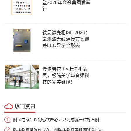
暨2026年会盛典圆满举
行
德氪微亮相ISE 2026：
毫米波无线连接方案覆
盖LED显示全形态
漫步者花再×上海礼品
展，极简美学与音频科
技的完美碰撞！
热门资讯
斛宝之家：以初心致匠心，只为成就一粒好石斛
防疫物资捐赠仪式在广州防疫物资展期间隆重举办